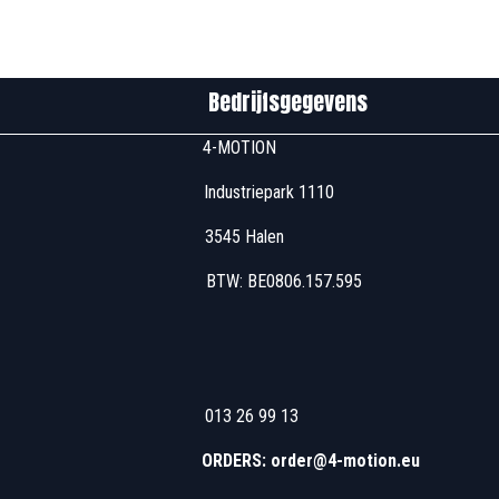
edrijfsgegevens
u00 4-MOTION
 Industriepark 1110
7u00 3545 Halen
 17u00 BTW: BE0806
u00 013 26 99 13
 13u00 - 16u00
ORDERS: order@4-motion.eu