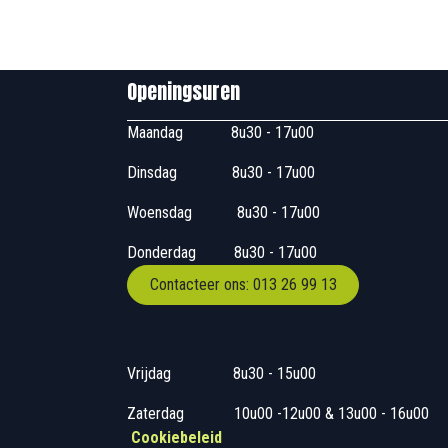
Openingsuren B
Maandag
​8u30 - 17
Dinsdag
​8u30 - 17u00
Woensdag
​​​ 8u30 - 1
Donderdag
​​8u30 -
Contacteer ons: 013 26 99 13
Vrijdag
​8u30 - 15
Zaterdag
​10u00 -12u00 &
Cookiebeleid