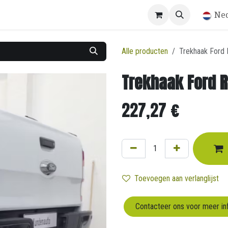
Winkel
Ne
Alle producten
Trekhaak Ford
Trekhaak Ford 
227,27
€
Toevoegen aan verlanglijst
Contacteer ons voor meer in