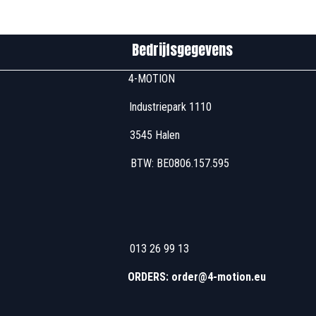
edrijfsgegevens
u00 4-MOTION
 Industriepark 1110
7u00 3545 Halen
 17u00 BTW: BE0806
u00 013 26 99 13
 13u00 - 16u00
ORDERS: order@4-motion.eu