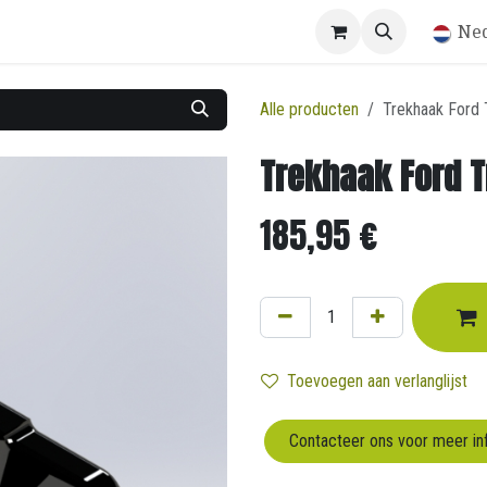
Winkel
Ne
Alle producten
Trekhaak Ford 
Trekhaak Ford 
185,95
€
Toevoegen aan verlanglijst
Contacteer ons voor meer in