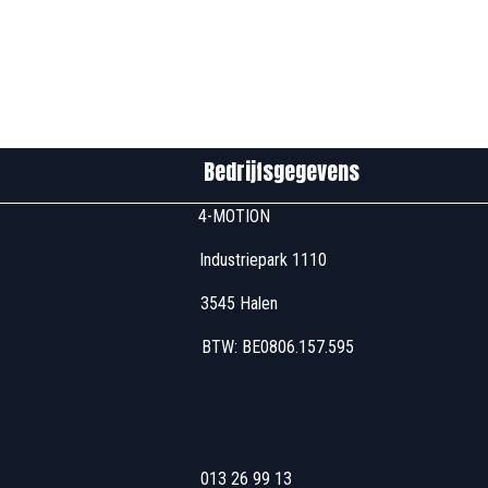
edrijfsgegevens
u00 4-MOTION
 Industriepark 1110
7u00 3545 Halen
 17u00 BTW: BE0806
u00 013 26 99 13