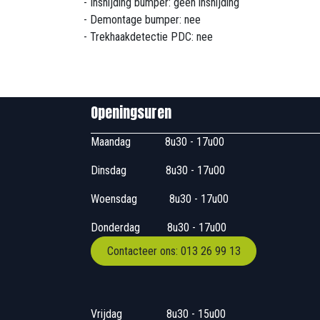
- Insnijding bumper: geen insnijding
- Demontage bumper: nee
- Trekhaakdetectie PDC: nee
Openingsuren B
Maandag
​8u30 - 17
Dinsdag
​8u30 - 17u00
Woensdag
​​​ 8u30 - 1
Donderdag
​​8u30 -
Contacteer ons: 013 26 99 13
Vrijdag
​8u30 - 15