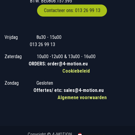
BTW: BE0806.157.595
Contacteer ons: 013 26 99 13
Vrijdag
​8u30 - 15u00
013 26 99 13
Zaterdag
​10u00 -12u00 & 13u00 - 16u00
ORDERS: order@4-motion.eu
Cookiebeleid
Zondag
​​Gesloten
​
Offertes/ etc: sales@4-motion.eu
​
Algemene voorwaarden
Copyright © 4-MOTION
Nederlands