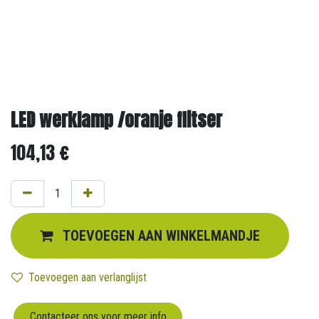
LED werklamp /oranje flitser
104,13
€
TOEVOEGEN AAN WINKELMANDJE
Toevoegen aan verlanglijst
Contacteer ons voor meer info