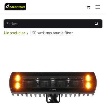
Overslaan naar inhoud
Alle producten
LED werklamp /oranje flitser