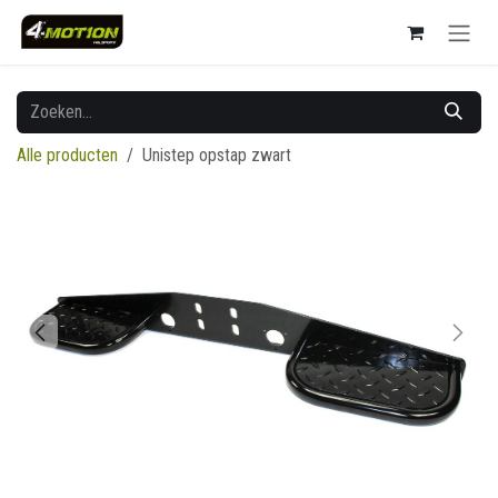
Overslaan naar inhoud
Alle producten
Unistep opstap zwart