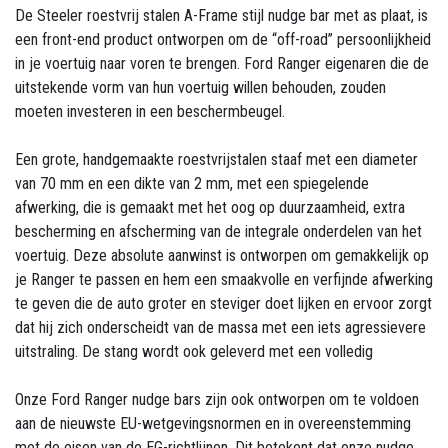
De Steeler roestvrij stalen A-Frame stijl nudge bar met as plaat, is
een front-end product ontworpen om de “off-road” persoonlijkheid
in je voertuig naar voren te brengen. Ford Ranger eigenaren die de
uitstekende vorm van hun voertuig willen behouden, zouden
moeten investeren in een beschermbeugel.
Een grote, handgemaakte roestvrijstalen staaf met een diameter
van 70 mm en een dikte van 2 mm, met een spiegelende
afwerking, die is gemaakt met het oog op duurzaamheid, extra
bescherming en afscherming van de integrale onderdelen van het
voertuig. Deze absolute aanwinst is ontworpen om gemakkelijk op
je Ranger te passen en hem een smaakvolle en verfijnde afwerking
te geven die de auto groter en steviger doet lijken en ervoor zorgt
dat hij zich onderscheidt van de massa met een iets agressievere
uitstraling. De stang wordt ook geleverd met een volledig
Onze Ford Ranger nudge bars zijn ook ontworpen om te voldoen
aan de nieuwste EU-wetgevingsnormen en in overeenstemming
met de eisen van de EG-richtlijnen. Dit betekent dat onze nudge