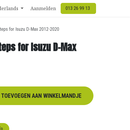
derlands
Aanmelden
013 26 99 13
steps for Isuzu D-Max 2012-2020
teps for Isuzu D-Max
TOEVOEGEN AAN WINKELMANDJE
fo