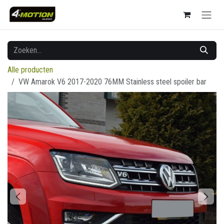
Overslaan naar inhoud
Alle producten
VW Amarok V6 2017-2020 76MM Stainless steel spoiler bar