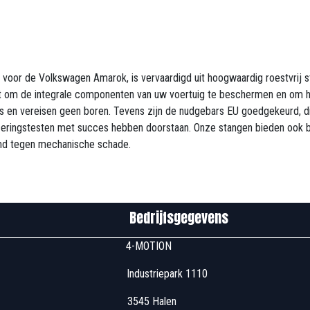
voor de Volkswagen Amarok, is vervaardigd uit hoogwaardig roestvrij st
 om de integrale componenten van uw voertuig te beschermen en om het
 en vereisen geen boren. Tevens zijn de nudgebars EU goedgekeurd, di
iceringstesten met succes hebben doorstaan. Onze stangen bieden ook b
md tegen mechanische schade.
edrijfsgegevens
u00 4-MOTION
 Industriepark 1110
7u00 3545 Halen