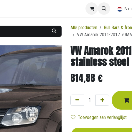
Winkel
Ne
Alle producten
Bull Bars & fro
VW Amarok 2011-2017 70MM sp
VW Amarok 2011
stainless steel
814,88
€
Toevoegen aan verlanglijst