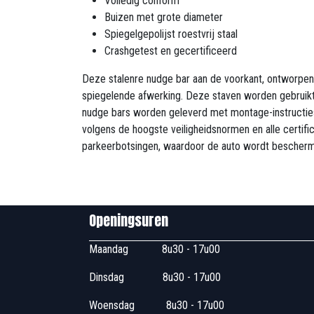
Volledig conform
Buizen met grote diameter
Spiegelgepolijst roestvrij staal
Crashgetest en gecertificeerd
Deze stalenre nudge bar aan de voorkant, ontworpen 
spiegelende afwerking. Deze staven worden gebruikt
nudge bars worden geleverd met montage-instructies
volgens de hoogste veiligheidsnormen en alle certif
parkeerbotsingen, waardoor de auto wordt bescher
Openingsuren B
Maandag
​8u30 - 17
Dinsdag
​8u30 - 17u00
Woensdag
​​​ 8u30 - 1