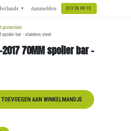
derlands
Aanmelden
013 26 99 13
nt protection
oiler bar - stainless steel
-2017 70MM spoiler bar -
TOEVOEGEN AAN WINKELMANDJE