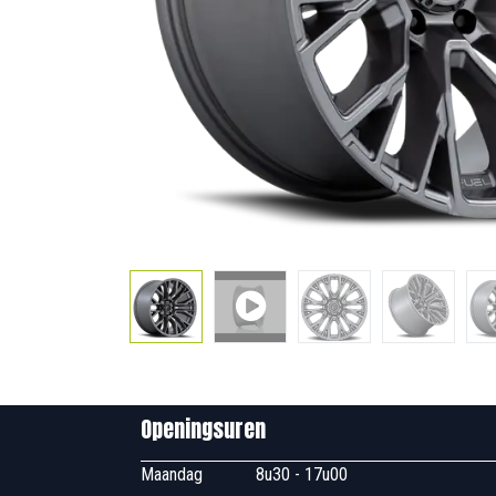
Openingsuren B
Maandag
​8u30 - 17