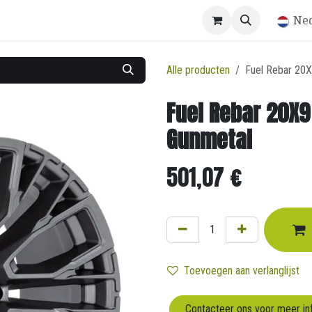
Winkel
Ne
Alle producten
Fuel Rebar 20
Fuel Rebar 20X9
Gunmetal
501,07
€
Toevoegen aan verlanglijst
Contacteer ons voor meer in