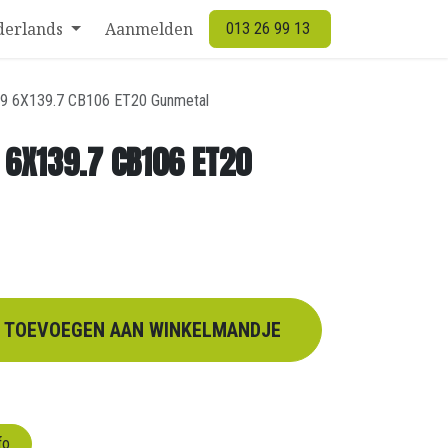
derlands
Aanmelden
013 26 99 13
X9 6X139.7 CB106 ET20 Gunmetal
 6X139.7 CB106 ET20
TOEVOEGEN AAN WINKELMANDJE
fo