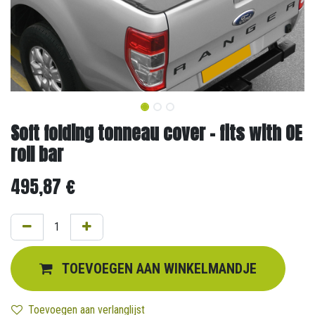
Soft folding tonneau cover - fits with OE
roll bar
495,87
€
TOEVOEGEN AAN WINKELMANDJE
Toevoegen aan verlanglijst