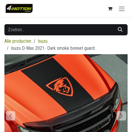
Overslaan naar inhoud
Alle producten
Isuzu
Isuzu D-Max 2021- Dark smoke bonnet guard