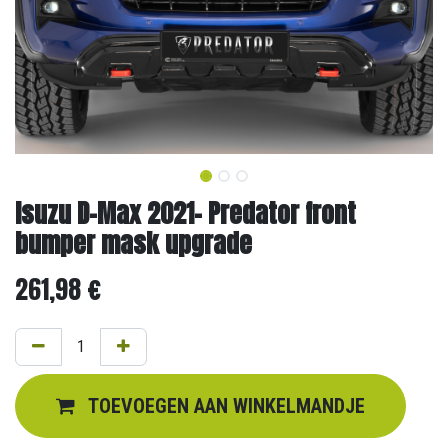
Isuzu D-Max 2021- Predator front
bumper mask upgrade
261,98
€
TOEVOEGEN AAN WINKELMANDJE