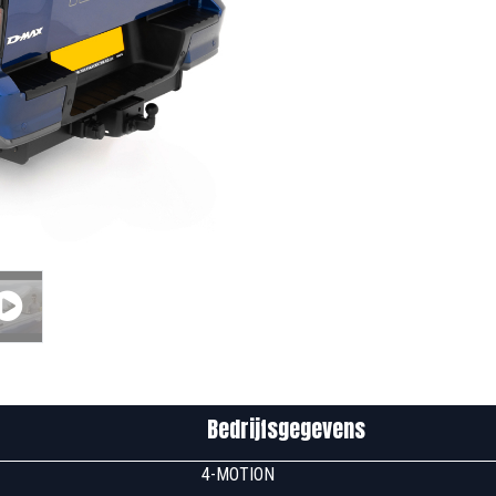
edrijfsgegevens
u00 4-MOTION