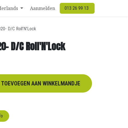
derlands
Aanmelden
013 26 99 13
20- D/C Roll'N'Lock
0- D/C Roll'N'Lock
TOEVOEGEN AAN WINKELMANDJE
fo