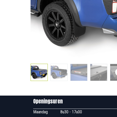
Openingsuren B
Maandag
​8u30 - 17