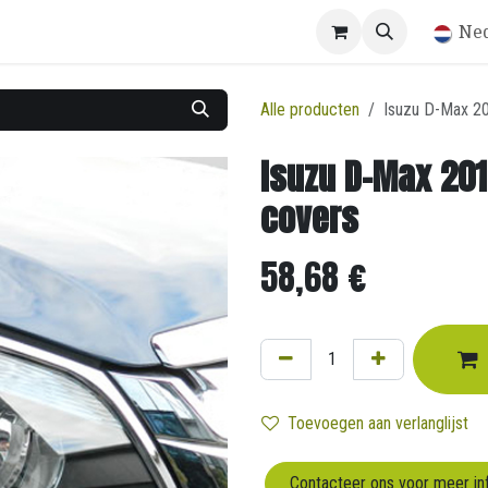
Winkel
Ne
Alle producten
Isuzu D-Max 2
Isuzu D-Max 20
covers
58,68
€
Toevoegen aan verlanglijst
Contacteer ons voor meer in