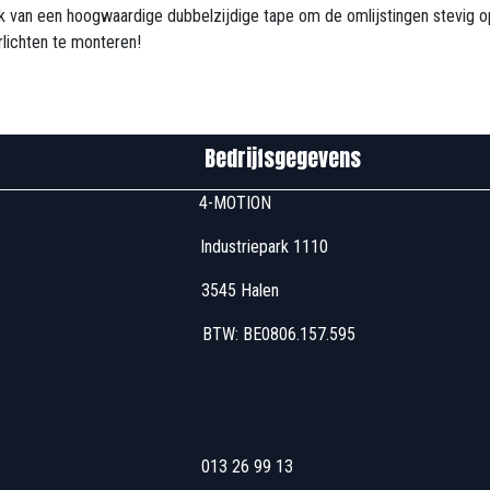
ik van een hoogwaardige dubbelzijdige tape om de omlijstingen stevig op
lichten te monteren!
edrijfsgegevens
u00 4-MOTION
 Industriepark 1110
7u00 3545 Halen
 17u00 BTW: BE0806
u00 013 26 99 13