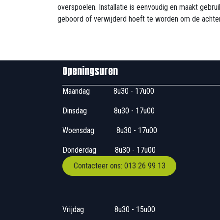
overspoelen. Installatie is eenvoudig en maakt gebru
geboord of verwijderd hoeft te worden om de achter
Openingsuren B
Maandag
​8u30 - 17
Dinsdag
​8u30 - 17u00
Woensdag
​​​ 8u30 - 1
Donderdag
​​8u30 -
Contacteer ons: 013 26 99 13
Vrijdag
​8u30 - 15