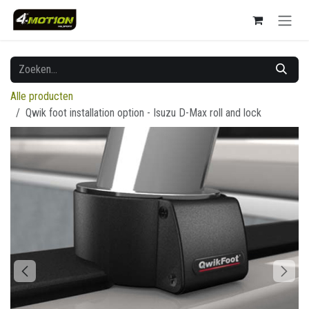
Overslaan naar inhoud
Alle producten
Qwik foot installation option - Isuzu D-Max roll and lock