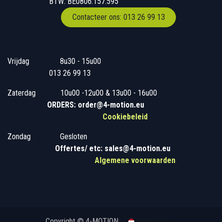
BTW: BE0806.157.595
Contacteer ons: 013 26 99 13
Vrijdag
​8u30 - 15u00
013 26 99 13
Zaterdag
​10u00 -12u00 & 13u00 - 16u00
ORDERS: order@4-motion.eu
Cookiebeleid
Zondag
​​Gesloten
​
Offertes/ etc: sales@4-motion.eu
​
Algemene voorwaarden
Copyright © 4-MOTION
Nederlands