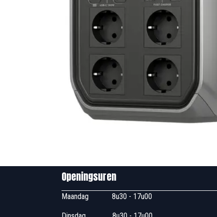
Openingsuren B
Maandag
​8u30 - 17
Dinsdag
​8u30 - 17u00