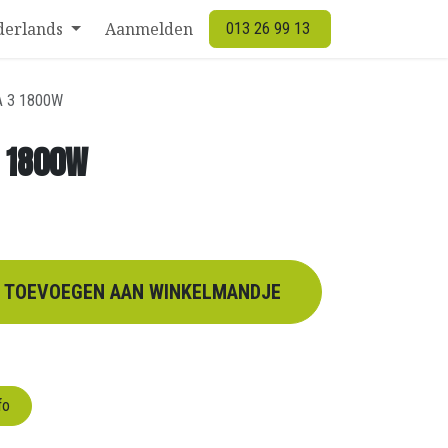
derlands
Aanmelden
013 26 99 13
A 3 1800W
3 1800W
TOEVOEGEN AAN WINKELMANDJE
fo