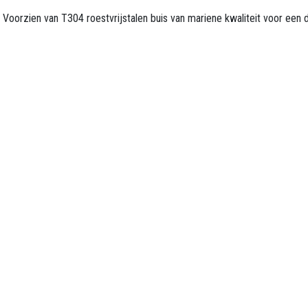
Voorzien van T304 roestvrijstalen buis van mariene kwaliteit voor een d
edrijfsgegevens
u00 4-MOTION
 Industriepark 1110
7u00 3545 Halen
 17u00 BTW: BE0806
u00 013 26 99 13