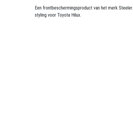
Een frontbeschermingsproduct van het merk Steeler. 
styling voor Toyota Hilux.
Openingsuren B
Maandag
​8u30 - 17
Dinsdag
​8u30 - 17u00
Woensdag
​​​ 8u30 - 1
Donderdag
​​8u30 -
Contacteer ons: 013 26 99 13
Vrijdag
​8u30 - 15