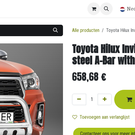
Winkel
Ne
Alle producten
Toyota Hilux In
Toyota Hilux Inv
steel A-Bar with
658,68
€
Toevoegen aan verlanglijst
Contacteer ons voor meer in