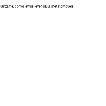
uurzame, corrosievrije levensduur met individuele
.157.595