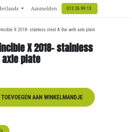
derlands
Aanmelden
013 26 99 13
vincible X 2018- stainless steel A-Bar with axle plate
incible X 2018- stainless
 axle plate
TOEVOEGEN AAN WINKELMANDJE
fo