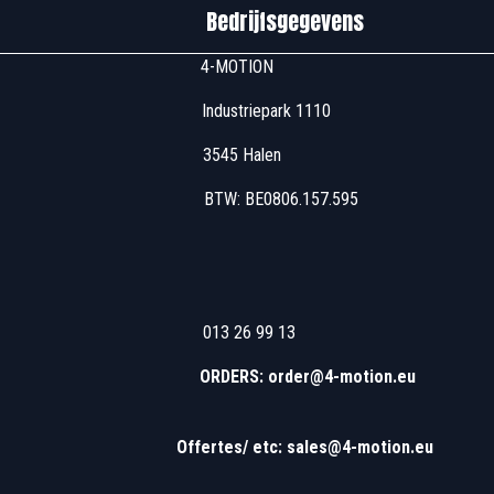
edrijfsgegevens
u00 4-MOTION
 Industriepark 1110
7u00 3545 Halen
 17u00 BTW: BE0806
u00 013 26 99 13
 13u00 - 16u00
ORDERS: order@4-motion.eu
​
Offertes/ etc: sales@4-motion.eu
​