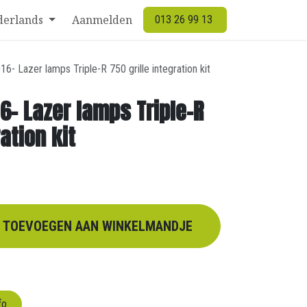
derlands
Aanmelden
013 26 99 13
16- Lazer lamps Triple-R 750 grille integration kit
6- Lazer lamps Triple-R
ation kit
TOEVOEGEN AAN WINKELMANDJE
fo