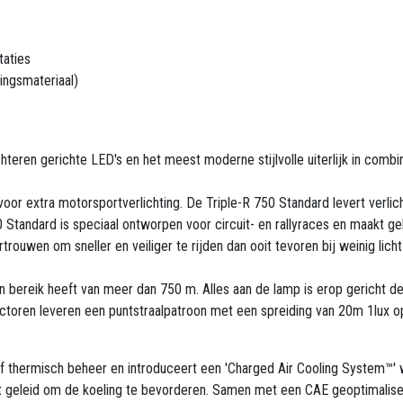
taties
ingsmateriaal)
hteren gerichte LED's en het meest moderne stijlvolle uiterlijk in comb
oor extra motorsportverlichting. De Triple-R 750 Standard levert verli
50 Standard is speciaal ontworpen voor circuit- en rallyraces en maakt
rouwen om sneller en veiliger te rijden dan ooit tevoren bij weinig lic
bereik heeft van meer dan 750 m. Alles aan de lamp is erop gericht de
ectoren leveren een puntstraalpatroon met een spreiding van 20m 1lu
ef thermisch beheer en introduceert een 'Charged Air Cooling System™' w
 geleid om de koeling te bevorderen. Samen met een CAE geoptimalisee