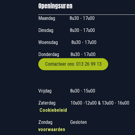
Openingsuren B
Maandag
​8u30 - 17
Dinsdag
​8u30 - 17u00
Woensdag
​​​ 8u30 - 1
Donderdag
​​8u30 -
Contacteer ons: 013 26 99 13
Vrijdag
​8u30 - 15
Zaterdag
​10u00 -12u00 &
Cookiebeleid
Zondag
​​Gesloten
voorwaarden