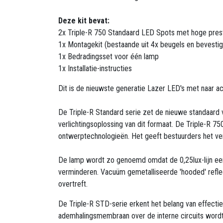
Deze kit bevat:
2x Triple-R 750 Standaard LED Spots met hoge pres
1x Montagekit (bestaande uit 4x beugels en bevestig
1x Bedradingsset voor één lamp
1x Installatie-instructies
Dit is de nieuwste generatie Lazer LED's met naar ac
De Triple-R Standard serie zet de nieuwe standaard v
verlichtingsoplossing van dit formaat. De Triple-R 7
ontwerptechnologieën. Het geeft bestuurders het vert
De lamp wordt zo genoemd omdat de 0,25lux-lijn een 
verminderen. Vacuüm gemetalliseerde 'hooded' refl
overtreft.
De Triple-R STD-serie erkent het belang van effecti
ademhalingsmembraan over de interne circuits wordt