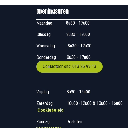
Openingsuren B
Maandag
​8u30 - 17
Dinsdag
​8u30 - 17u00
Woensdag
​​​ 8u30 - 1
Donderdag
​​8u30 -
Contacteer ons: 013 26 99 13
Vrijdag
​8u30 - 15
Zaterdag
​10u00 -12u00 &
Cookiebeleid
Zondag
​​Gesloten