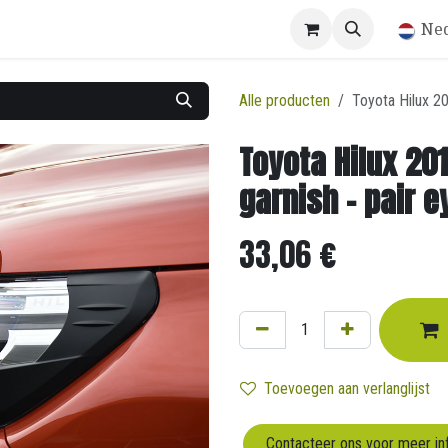
Winkel
Ne
Alle producten
Toyota Hilux 20
Toyota Hilux 20
garnish - pair 
33,06
€
Toevoegen aan verlanglijst
Contacteer ons voor meer in