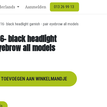
derlands
Aanmelden
013 26 99 13
16- black headlight garnish - pair eyebrow all models
16- black headlight
eyebrow all models
TOEVOEGEN AAN WINKELMANDJE
fo