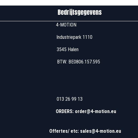
edrijfsgegevens
u00 4-MOTION
 Industriepark 1110
7u00 3545 Halen
 17u00 BTW: BE0806
u00 013 26 99 13
 13u00 - 16u00
ORDERS: order@4-motion.eu
​
Offertes/ etc: sales@4-motion.eu
​