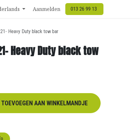
derlands
Aanmelden
013 26 99 13
021- Heavy Duty black tow bar
21- Heavy Duty black tow
TOEVOEGEN AAN WINKELMANDJE
fo