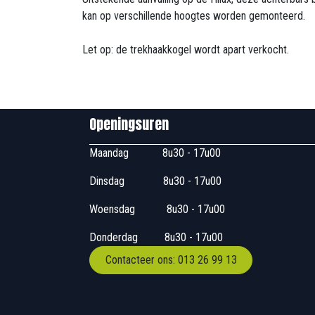
kan op verschillende hoogtes worden gemonteerd.
Let op: de trekhaakkogel wordt apart verkocht.
Openingsuren B
Maandag
​8u30 - 17
Dinsdag
​8u30 - 17u00
Woensdag
​​​ 8u30 - 1
Donderdag
​​8u30 -
Contacteer ons: 013 26 99 13