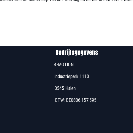
edrijfsgegevens
u00 4-MOTION
 Industriepark 1110
7u00 3545 Halen
 17u00 BTW: BE0806