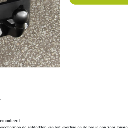
r
 gemonteerd
 beschermen de achterklep van het voertuig en de bar is een zeer zware