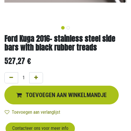
Ford Kuga 2016- stainless steel side
bars with black rubber treads
527,27
€
TOEVOEGEN AAN WINKELMANDJE
Toevoegen aan verlanglijst
Contacteer ons voor meer info