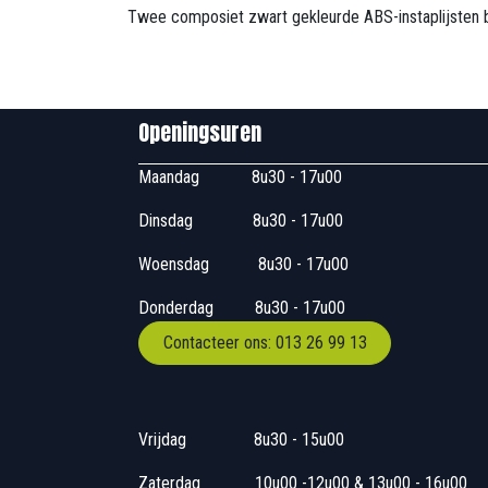
Twee composiet zwart gekleurde ABS-instaplijsten b
Openingsuren B
Maandag
​8u30 - 17
Dinsdag
​8u30 - 17u00
Woensdag
​​​ 8u30 - 1
Donderdag
​​8u30 -
Contacteer ons: 013 26 99 13
Vrijdag
​8u30 - 15
Zaterdag
​10u00 -12u00 &