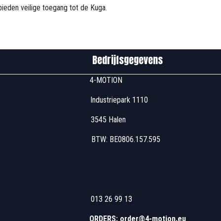
ieden veilige toegang tot de Kuga.
edrijfsgegevens
u00 4-MOTION
 Industriepark 1110
7u00 3545 Halen
 17u00 BTW: BE0806
u00 013 26 99 13
 13u00 - 16u00
ORDERS: order@4-motion.eu