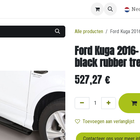
Winkel
Ne
Alle producten
Ford Kuga 2016
Ford Kuga 2016-
black rubber tr
527,27
€
Toevoegen aan verlanglijst
Contacteer ons voor meer in