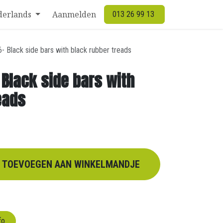
derlands
Aanmelden
013 26 99 13
- Black side bars with black rubber treads
 Black side bars with
eads
TOEVOEGEN AAN WINKELMANDJE
fo