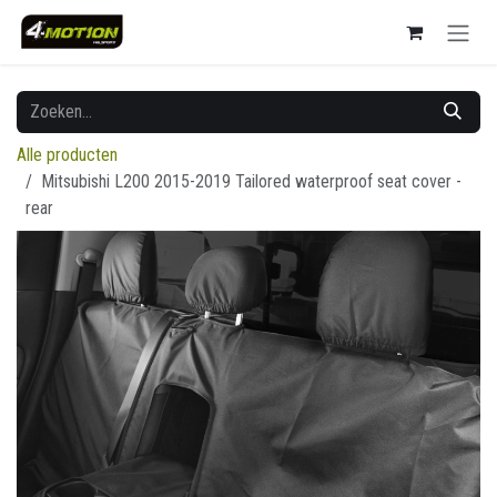
Overslaan naar inhoud
Alle producten
Mitsubishi L200 2015-2019 Tailored waterproof seat cover -
rear