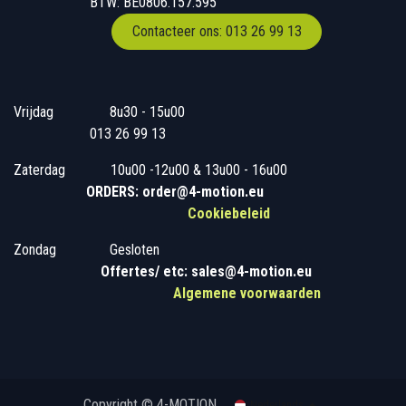
BTW: BE0806.157.595
Contacteer ons: 013 26 99 13
Vrijdag
​8u30 - 15u00
013 26 99 13
Zaterdag
​10u00 -12u00 & 13u00 - 16u00
ORDERS: order@4-motion.eu
Cookiebeleid
Zondag
​​Gesloten
​
Offertes/ etc: sales@4-motion.eu
​
Algemene voorwaarden
Copyright © 4-MOTION
Nederlands