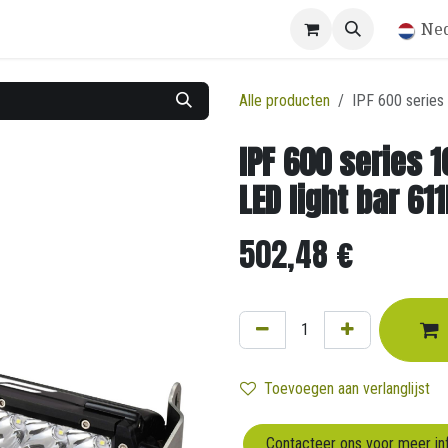
Winkel
Ne
Alle producten
IPF 600 series
IPF 600 series 
LED light bar 61
502,48
€
Toevoegen aan verlanglijst
Contacteer ons voor meer in