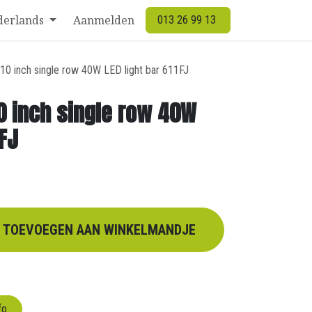
derlands
Aanmelden
013 26 99 13
 10 inch single row 40W LED light bar 611FJ
10 inch single row 40W
1FJ
TOEVOEGEN AAN WINKELMANDJE
fo