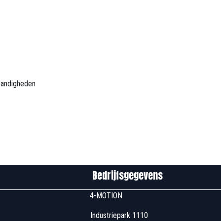
tandigheden
edrijfsgegevens
u00 4-MOTION
 Industriepark 1110