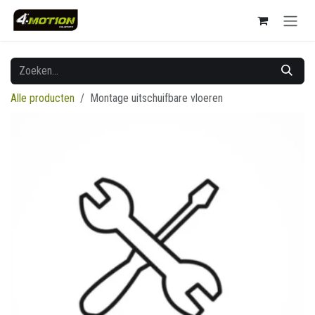
Overslaan naar inhoud
Alle producten
Montage uitschuifbare vloeren