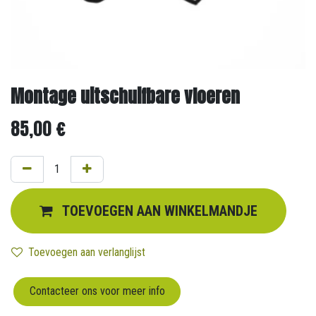
Montage uitschuifbare vloeren
85,00
€
TOEVOEGEN AAN WINKELMANDJE
Toevoegen aan verlanglijst
Contacteer ons voor meer info