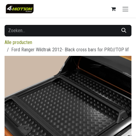
Overslaan naar inhoud
Alle producten
Ford Ranger Wildtrak 2012- Black cross bars for PRO//TOP lif