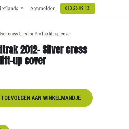
derlands
Aanmelden
013 26 99 13
lver cross bars for ProTop lift-up cover
dtrak 2012- Silver cross
lift-up cover
TOEVOEGEN AAN WINKELMANDJE