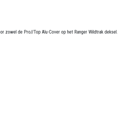
or zowel de Pro//Top Alu-Cover op het Ranger Wildtrak deksel.
de U-kanalen kunnen worden geschoven.
edrijfsgegevens
u00 4-MOTION
 Industriepark 1110
7u00 3545 Halen
 17u00 BTW: BE0806