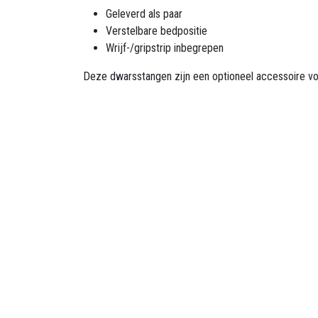
Geleverd als paar
Verstelbare bedpositie
Wrijf-/gripstrip inbegrepen
Deze dwarsstangen zijn een optioneel accessoire vo
Ze zijn zo ontworpen dat ze verstelbaar zijn en in 
Openingsuren B
Maandag
​8u30 - 17
Dinsdag
​8u30 - 17u00
Woensdag
​​​ 8u30 - 1
Donderdag
​​8u30 -
Contacteer ons: 013 26 99 13