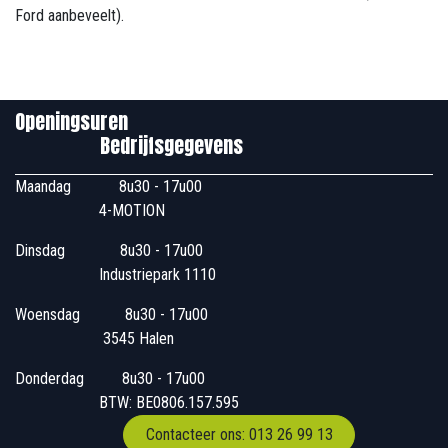
Ford aanbeveelt).
Openingsuren
Bedrijfsgegevens
Maandag
​8u30 - 17u00
4-MOTION
Dinsdag
​8u30 - 17u00
Industriepark 1110
Woensdag
​​​ 8u30 - 17u00
3545 Halen
Donderdag
​​8u30 - 17u00
BTW: BE0806.157.595
Contacteer ons: 013 26 99 13