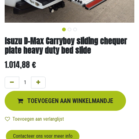
Isuzu D-Max Carryboy sliding chequer
plate heavy duty bed slide
1.014,88
€
TOEVOEGEN AAN WINKELMANDJE
Toevoegen aan verlanglijst
Contacteer ons voor meer info