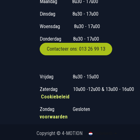
Maandag
​8u30 - 17
Dinsdag
​8u30 - 17u00
Woensdag
​​​ 8u30 - 1
Donderdag
​​8u30 -
Contacteer ons: 013 26 99 13
Vrijdag
​8u30 - 15
Zaterdag
​10u00 -12u00 &
Cookiebeleid
Zondag
​​Gesloten
voorwaarden
Copyright © 4-MOTION
Nederlands