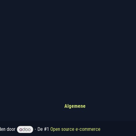
.157.595
Algemene
den door
- De #1
Open source e-commerce