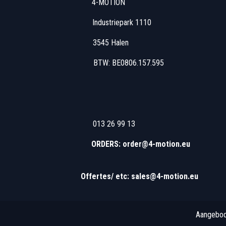
u00 4-MOTION
 Industriepark 1110
7u00 3545 Halen
 17u00 BTW: BE0806
u00 013 26 99 13
 13u00 - 16u00
ORDERS: order@4-motion.eu
​
Offertes/ etc: sales@4-motion.eu
​
Aangebo