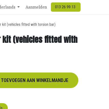
derlands
Aanmelden
013 26 99 13
kit (vehicles fitted with torsion bar)
kit (vehicles fitted with
TOEVOEGEN AAN WINKELMANDJE
fo