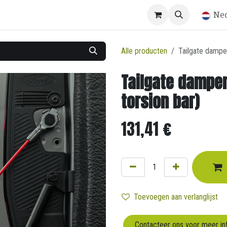
Winkel
Ne
Alle producten
Tailgate damper 
Tailgate damper 
torsion bar)
131,41
€
Toevoegen aan verlanglijst
Contacteer ons voor meer in