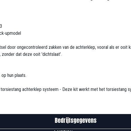
23
pick-upmodel
sel door ongecontroleerd zakken van de achterklep, vooral als er ooit ki
onder dat deze ooit 'dichtslaat'.
 op hun plaats.
n torsiestang achterklep systeem - Deze kit werkt met het torsiestang 
edrijfsgegevens