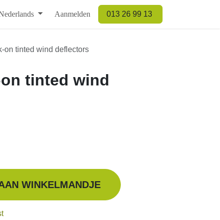
derlands
Aanmelden
013 26 99 13
on tinted wind deflectors
n tinted wind deflectors
TOEVOEGEN AAN WINKELMANDJE
fo