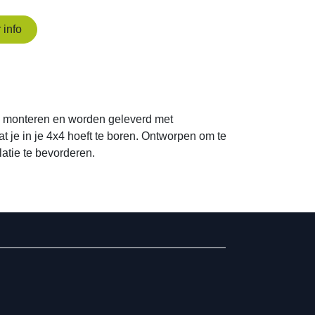
n en worden geleverd met zelfklevende tape waarmee
 om te voorkomen dat afvloeiend water, wind en
.157.595