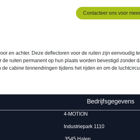
en achter. Deze deflectoren voor de ruiten zijn eenvoudig te montere
ts worden bevestigd zonder dat je in je 4x4 hoeft te boren. Ontworpen
om de luchtcirculatie te bevorderen.
edrijfsgegevens
u00 4-MOTION
 Industriepark 1110
7u00 3545 Halen
 17u00 BTW: BE0806