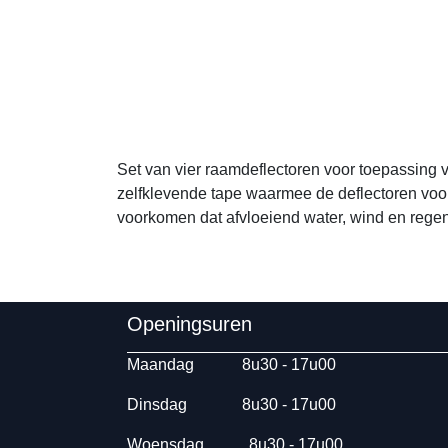
Set van vier raamdeflectoren voor toepassing voor 
de deflectoren voor de ruiten permanent op hun plaa
regen de cabine binnendringen tijdens het rijden en 
Openingsuren B
Maandag
​8u30 - 17
Dinsdag
​8u30 - 17u00
Woensdag
​​​ 8u30 - 1
Donderdag
​​8u30 -
Contacteer ons: 013 26 99 13