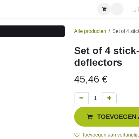
Winkel
Ne
Alle producten
Set of 4 stick-
Set of 4 stick-o
45,46
€
Toevoegen aan verlanglijst
Contacteer ons voor meer in