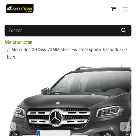
Overslaan naar inhoud
Alle producten
Mercedes X-Class 70MM stainless steel spoiler bar with axle
bars