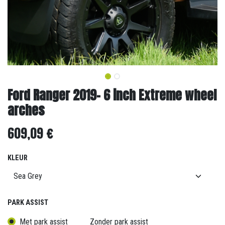
Ford Ranger 2019- 6 inch Extreme wheel
arches
609,09
€
KLEUR
PARK ASSIST
Met park assist
Zonder park assist