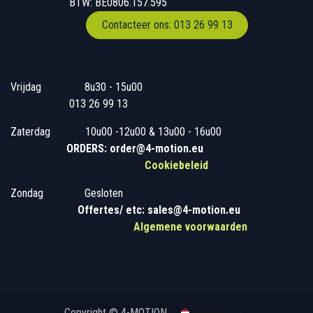
BTW: BE0806.157.595
Contacteer ons: 013 26 99 13
Vrijdag
​8u30 - 15u00
013 26 99 13
Zaterdag
​10u00 -12u00 & 13u00 - 16u00
ORDERS: order@4-motion.eu
Cookiebeleid
Zondag
​​Gesloten
​
Offertes/ etc: sales@4-motion.eu
​
Algemene voorwaarden
Copyright © 4-MOTION
Nederlands