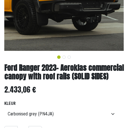
Ford Ranger 2023- Aeroklas commercial
canopy with roof rails (SOLID SIDES)
2.433,06
€
KLEUR