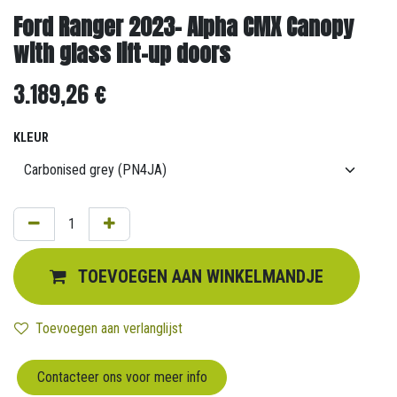
Ford Ranger 2023- Alpha CMX Canopy
with glass lift-up doors
3.189,26
€
KLEUR
TOEVOEGEN AAN WINKELMANDJE
Toevoegen aan verlanglijst
Contacteer ons voor meer info