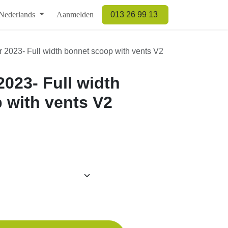
derlands
Aanmelden
013 26 99 13
23- Full width bonnet scoop with vents V2
3- Full width bonnet
ts V2
TOEVOEGEN AAN WINKELMANDJE