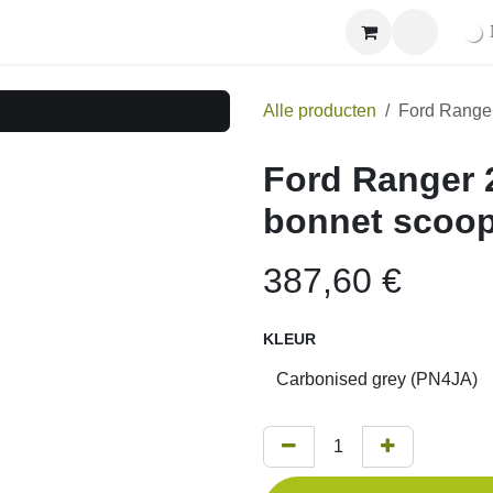
Winkel
Ne
Alle producten
Ford Ranger 20
Ford Ranger 202
scoop with ven
387,60
€
KLEUR