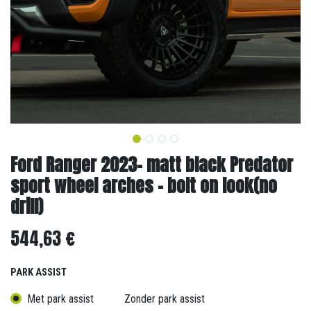
Ford Ranger 2023- matt black Predator
sport wheel arches - bolt on look(no
drill)
544,63
€
PARK ASSIST
Met park assist
Zonder park assist