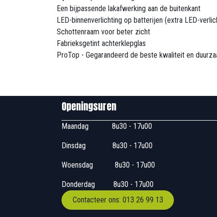
Een bijpassende lakafwerking aan de buitenkant
LED-binnenverlichting op batterijen (extra LED-verlic
Schottenraam voor beter zicht
Fabrieksgetint achterklepglas
ProTop - Gegarandeerd de beste kwaliteit en duurza
Openingsuren B
Maandag
​8u30 - 17
Dinsdag
​8u30 - 17u00
Woensdag
​​​ 8u30 - 1
Donderdag
​​8u30 -
Contacteer ons: 013 26 99 13