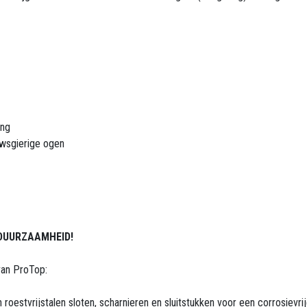
ing
euwsgierige ogen
DUURZAAMHEID!
van ProTop:
roestvrijstalen sloten, scharnieren en sluitstukken voor een corrosievr