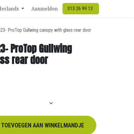
derlands
Aanmelden
013 26 99 13
23- ProTop Gullwing canopy with glass rear door
3- ProTop Gullwing
ss rear door
TOEVOEGEN AAN WINKELMANDJE