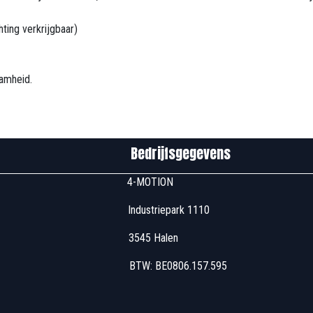
hting verkrijgbaar)
amheid.
edrijfsgegevens
u00 4-MOTION
 Industriepark 1110
7u00 3545 Halen
 17u00 BTW: BE0806