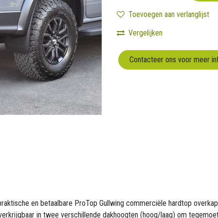
Toevoegen aan verlanglijst
Vergelijken
Contacteer ons voor meer in
 praktische en betaalbare ProTop Gullwing commerciële hardtop overkappin
s verkrijgbaar in twee verschillende dakhoogten (hoog/laag) om tegemoe