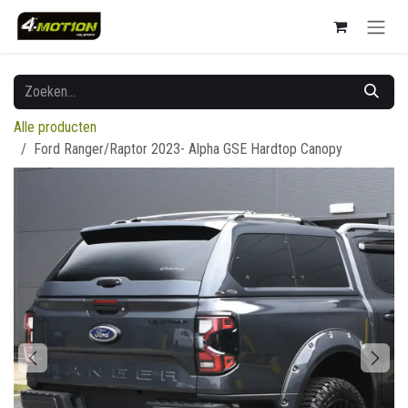
Overslaan naar inhoud
Alle producten
Ford Ranger/Raptor 2023- Alpha GSE Hardtop Canopy