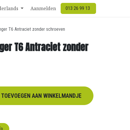
derlands
Aanmelden
013 26 99 13
nger T6 Antraciet zonder schroeven
ger T6 Antraciet zonder
TOEVOEGEN AAN WINKELMANDJE
fo