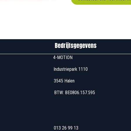
edrijfsgegevens
u00 4-MOTION
 Industriepark 1110
7u00 3545 Halen
 17u00 BTW: BE0806
u00 013 26 99 13