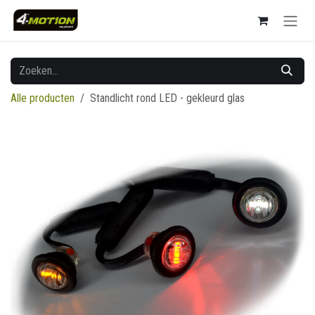
Overslaan naar inhoud
Alle producten
Standlicht rond LED - gekleurd glas