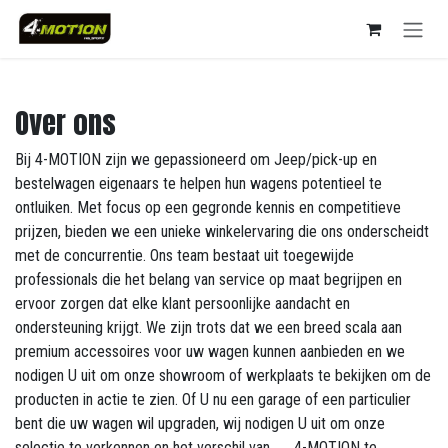
Se rendre au contenu
Over ons
Bij 4-MOTION zijn we gepassioneerd om Jeep/pick-up en
bestelwagen eigenaars te helpen hun wagens potentieel te
ontluiken. Met focus op een gegronde kennis en competitieve
prijzen, bieden we een unieke winkelervaring die ons onderscheidt
met de concurrentie. Ons team bestaat uit toegewijde
professionals die het belang van service op maat begrijpen en
ervoor zorgen dat elke klant persoonlijke aandacht en
ondersteuning krijgt. We zijn trots dat we een breed scala aan
premium accessoires voor uw wagen kunnen aanbieden en we
nodigen U uit om onze showroom of werkplaats te bekijken om de
producten in actie te zien. Of U nu een garage of een particulier
bent die uw wagen wil upgraden, wij nodigen U uit om onze
selectie te verkennen en het verschil van 4-MOTION te