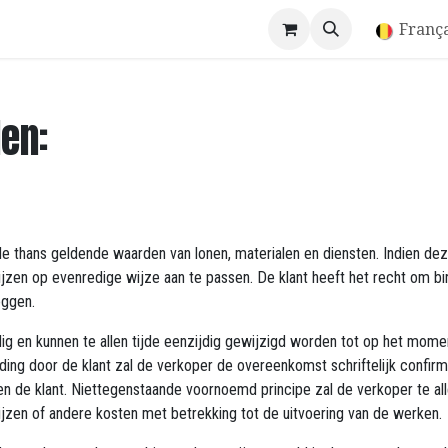
Store
França
en:
e thans geldende waarden van lonen, materialen en diensten. Indien dez
jzen op evenredige wijze aan te passen. De klant heeft het recht om bin
eggen.
ldig en kunnen te allen tijde eenzijdig gewijzigd worden tot op het mom
rding door de klant zal de verkoper de overeenkomst schriftelijk conf
n de klant. Niettegenstaande voornoemd principe zal de verkoper te alle
rijzen of andere kosten met betrekking tot de uitvoering van de werken.