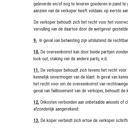
geleverde en/of nog te leveren goederen in pand te g
aanzien van de verkoper heeft voldaan; op eerste 
De verkoper behoudt zich het recht voor het voorre
vervulling van de daartoe door de wetgever gestelde f
9.
In geval van betwisting zijn uitsluitend de recht
10.
De overeenkomst kan door beide partijen zonder 
lock-out, staking van de andere partij, e.d..
11.
De verkoper behoudt zich tevens het recht voor
kennelijk onvermogen van de klant. In geval van ken
het recht voor om de overeenkomst van rechtswege en
geval van faillissement van de verkoper, behoudt de k
12.
Onkosten verbonden aan onbetaalde wissels of ch
afzonderlijk aangerekend.
13.
De koper verbindt zich ertoe de verkoper schrift