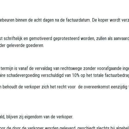
e gebeuren binnen de acht dagen na de factuurdatum. De koper wordt ve
st schriftelijk en gemotiveerd geprotesteerd worden, zullen als aanva
s der geleverde goederen.
e termijn is vanaf de vervaldag van rechtswege zonder voorafgaande ingeb
aitaire schadevergoeding verschuldigd van 10% op het totale factuurbed
mijn behoudt de verkoper zich het recht voor de overeenkomst eenzijdig
d, blijven zij eigendom van de verkoper.
r de door de verkoper worden geleverd, geschiedt slechts bij algehele