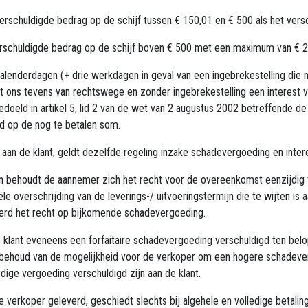
erschuldigde bedrag op de schijf tussen € 150,01 en € 500 als het versc
rschuldigde bedrag op de schijf boven € 500 met een maximum van € 2.0
kalenderdagen (+ drie werkdagen in geval van een ingebrekestelling die 
nt ons tevens van rechtswege en zonder ingebrekestelling een interest v
eld in artikel 5, lid 2 van de wet van 2 augustus 2002 betreffende de b
d op de nog te betalen som.
aan de klant, geldt dezelfde regeling inzake schadevergoeding en intere
mijn behoudt de aannemer zich het recht voor de overeenkomst eenzijdig
e overschrijding van de leverings-/ uitvoeringstermijn die te wijten is 
erd het recht op bijkomende schadevergoeding.
 klant eveneens een forfaitaire schadevergoeding verschuldigd ten bel
oorbehoud van de mogelijkheid voor de verkoper om een hogere schadev
dige vergoeding verschuldigd zijn aan de klant.
rkoper geleverd, geschiedt slechts bij algehele en volledige betalin