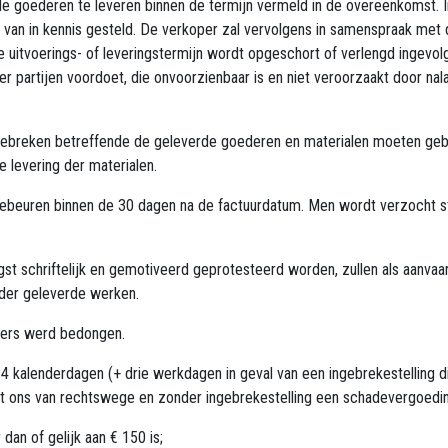
e goederen te leveren binnen de termijn vermeld in de overeenkomst. In
d van in kennis gesteld. De verkoper zal vervolgens in samenspraak me
 uitvoerings- of leveringstermijn wordt opgeschort of verlengd ingevol
er partijen voordoet, die onvoorzienbaar is en niet veroorzaakt door nala
 gebreken betreffende de geleverde goederen en materialen moeten geb
 levering der materialen.
e gebeuren binnen de 30 dagen na de factuurdatum. Men wordt verzocht
gst schriftelijk en gemotiveerd geprotesteerd worden, zullen als aanv
 der geleverde werken.
nders werd bedongen.
4 kalenderdagen (+ drie werkdagen in geval van een ingebrekestelling di
ant ons van rechtswege en zonder ingebrekestelling een schadevergoedi
 dan of gelijk aan € 150 is;