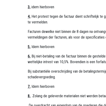
3.
idem hierboven
4.
Het protest tegen de factuur dient schriftelijk t
te vermelden.
Facturen dewelke niet binnen de 8 dagen na ontvang
vermeldingen der facturen, als voor de specificatie
5.
Idem hierboven
6.
Bij niet‑betaling van de factuur binnen de gesteld
wettelijke intrest van 10,5%. Bovendien is een forf
Bij substantiële overschrijding van de betalingster
schadevergoeding.
7.
Idem hierboven
8.
Zolang de geleverde materialen niet werden betaal
De overdracht van eigendom van de goederen die doo