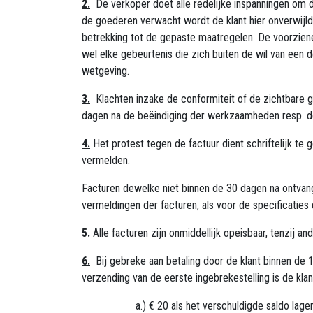
2.
De verkoper doet alle redelijke inspanningen om d
de goederen verwacht wordt de klant hier onverwijl
betrekking tot de gepaste maatregelen. De voorziene
wel elke gebeurtenis die zich buiten de wil van een d
wetgeving.
3.
Klachten inzake de conformiteit of de zichtbare
dagen na de beëindiging der werkzaamheden resp. de
4.
Het protest tegen de factuur dient schriftelijk t
vermelden.
Facturen dewelke niet binnen de 30 dagen na ontvan
vermeldingen der facturen, als voor de specificaties
5.
Alle facturen zijn onmiddellijk opeisbaar, tenzij a
6.
Bij gebreke aan betaling door de klant binnen de 1
verzending van de eerste ingebrekestelling is de kl
​a.) € 20 als het verschuldigde saldo lager