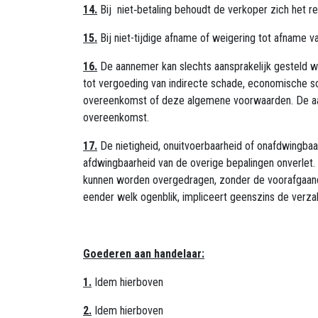
14.
Bij niet‑betaling behoudt de verkoper zich het re
15.
Bij niet-tijdige afname of weigering tot afname v
16.
De aannemer kan slechts aansprakelijk gesteld w
tot vergoeding van indirecte schade, economische sc
overeenkomst of deze algemene voorwaarden. De aans
overeenkomst.
17.
De nietigheid, onuitvoerbaarheid of onafdwingba
afdwingbaarheid van de overige bepalingen onverlet. 
kunnen worden overgedragen, zonder de voorafgaande 
eender welk ogenblik, impliceert geenszins de verzak
Goederen aan handelaar:
1.
Idem hierboven
2.
Idem hierboven