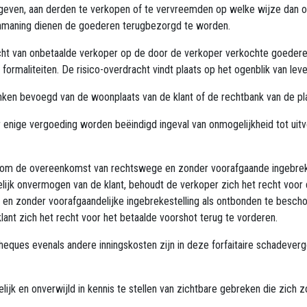
even, aan derden te verkopen of te vervreemden op welke wijze dan ook, 
aanmaning dienen de goederen terugbezorgd te worden.
cht van onbetaalde verkoper op de door de verkoper verkochte goedere
ormaliteiten. De risico-overdracht vindt plaats op het ogenblik van leve
banken bevoegd van de woonplaats van de klant of de rechtbank van de 
enige vergoeding worden beëindigd ingeval van onmogelijkheid tot uitv
 om de overeenkomst van rechtswege en zonder voorafgaande ingebreke
nelijk onvermogen van de klant, behoudt de verkoper zich het recht voo
 zonder voorafgaandelijke ingebrekestelling als ontbonden te beschouw
lant zich het recht voor het betaalde voorshot terug te vorderen.
eques evenals andere inningskosten zijn in deze forfaitaire schadever
elijk en onverwijld in kennis te stellen van zichtbare gebreken die zic