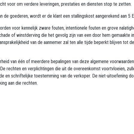
cht voor om verdere leveringen, prestaties en diensten stop te zetten.
an de goederen, wordt er de klant een stallingskost aangerekend aan 5 E
orden voor kennelijk zware fouten, intentionele fouten en grove nalat
hade of winstderving die het gevolg zijn van een door hem gemaakte in
prakelijkheid van de aannemer zal ten alle tijde beperkt blijven tot d
arheid van één of meerdere bepalingen van deze algemene voorwaarden l
De rechten en verplichtingen die uit de overeenkomst voortvloeien, zull
en schriftelijke toestemming van de verkoper. De niet-uitoefening doo
ing aan die rechten.