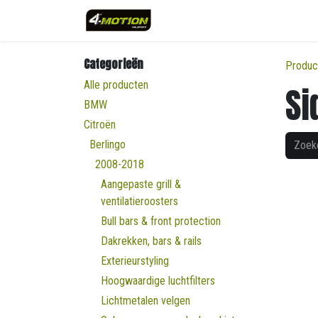
Overslaan naar inhoud
Categorieën
Produc
Alle producten
Si
BMW
Citroën
Berlingo
2008-2018
Aangepaste grill &
ventilatieroosters
Bull bars & front protection
Dakrekken, bars & rails
Exterieurstyling
Hoogwaardige luchtfilters
Lichtmetalen velgen