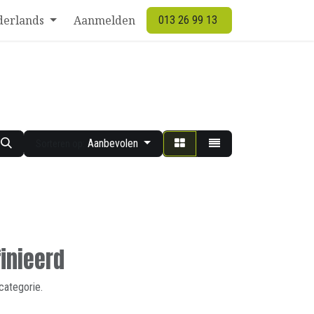
derlands
Aanmelden
013 26 99 13
Aanbevolen
Sorteren op:
inieerd
categorie.