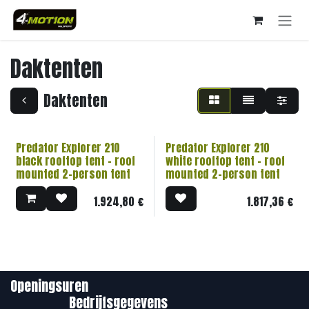
Overslaan naar inhoud
Daktenten
Daktenten
Predator Explorer 210
Predator Explorer 210
black rooftop tent - roof
white rooftop tent - roof
mounted 2-person tent
mounted 2-person tent
1.924,80
€
1.817,36
€
Openingsuren
Bedrijfsgegevens