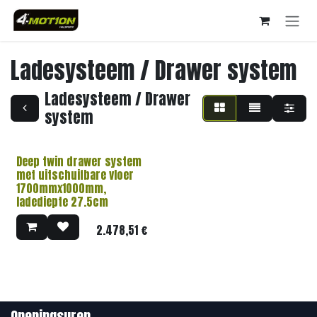
Overslaan naar inhoud
Ladesysteem / Drawer system
Ladesysteem / Drawer
system
Deep twin drawer system
met uitschuifbare vloer
1700mmx1000mm,
ladediepte 27.5cm
2.478,51
€
Openingsuren